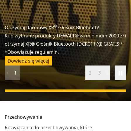
®
Otrzymaj darmowy XR
Głośnik Bluetooth!
Kup wybrane produkty DEWALT® za minimum 2000 zł i
otrzymaj XR® Głośnik Bluetooth (DCR011-XJ) GRATIS!*
Za
*Obowiązuje regulamin.
Od
Dowiedz się więcej
1
2
3
Przechowywanie
Rozwiązania do przechowywania, które