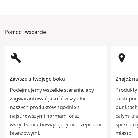
Pomoc i wsparcie
build
room
Zawsze u twojego boku
Znajdź na
Podejmujemy wszelkie starania, aby
Produkty 
zagwarantować jakość wszystkich
dostępne 
naszych produktów zgodnie z
punktach 
najsurowszymi normami oraz
całym kra
wszystkimi obowiązującymi przepisami
sprzedaży
branżowymi.
miasto.