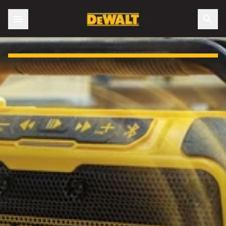
Slide 1 of 3: Otrzymaj darmowy XR® Głośnik Bluetooth!