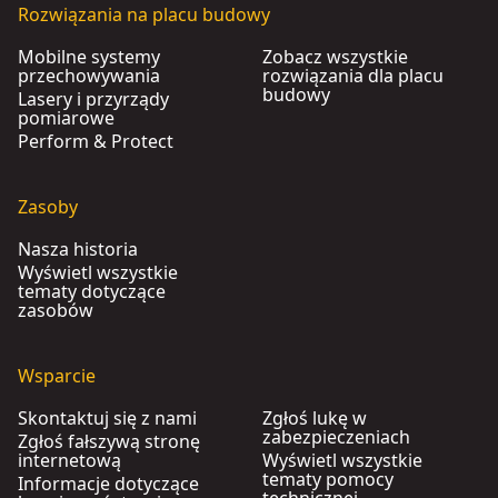
Rozwiązania na placu budowy
Mobilne systemy
Zobacz wszystkie
przechowywania
rozwiązania dla placu
budowy
Lasery i przyrządy
pomiarowe
Perform & Protect
Zasoby
Nasza historia
Wyświetl wszystkie
tematy dotyczące
zasobów
Wsparcie
Skontaktuj się z nami
Zgłoś lukę w
zabezpieczeniach
Zgłoś fałszywą stronę
internetową
Wyświetl wszystkie
tematy pomocy
Informacje dotyczące
technicznej