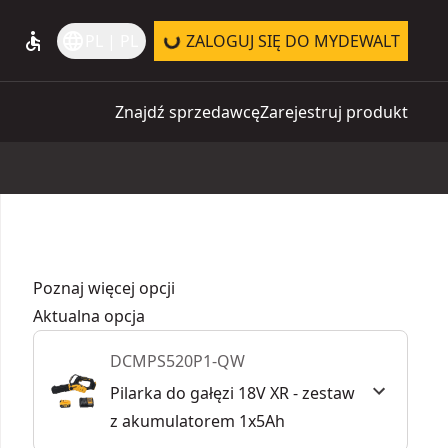
accessible
language
PL | PL
ZALOGUJ SIĘ DO MYDEWALT
Znajdź sprzedawcę
Zarejestruj produkt
Poznaj więcej opcji
Aktualna opcja
DCMPS520P1-QW
Pilarka do gałęzi 18V XR - zestaw
z akumulatorem 1x5Ah