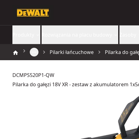
Produkty
Rozwiązania na placu budowy
Zasoby
Pilarki łańcuchowe
Pilarka do gał
DCMPS520P1-QW
Pilarka do gałęzi 18V XR - zestaw z akumulatorem 1x