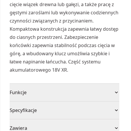
cięcie wiązek drewna lub gałęzi, a także pracę z
gęstymi zaroślami lub wykonywanie codziennych
czynności związanych z przycinaniem.
Kompaktowa konstrukcja zapewnia łatwy dostęp
do ciasnych przestrzeni. Zabezpieczenie
końcówki zapewnia stabilność podczas cięcia w
górę, a wbudowany klucz umożliwia szybkie i
łatwe napinanie łańcucha. Część systemu
akumulatorowego 18V XR.
Funkcje
PROWADNICA 20CM (8") - Idealna do wszelkich
Specyfikacje
zastosowań związanych z przycinaniem gałęzi
METALOWA KOŃCÓWKA - zapewnia kontrolę i
Typ produktu
Piła łańcuchowa
Zawiera
bezpieczeństwo podczas pracy