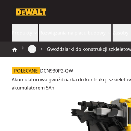
Produkty
Rozwiązania na placu budowy
Zasoby
Gwoździarki do konstrukcji szkieleto
POLECANE
DCN930P2-QW
Akumulatorowa gwoździarka do kontrukcji szkieletow
akumulatorem 5Ah