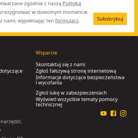
etwarzane zgodnie z naszą
Polityką
 zrezygnować w dowolnym momencie
Subskrybuj
z nami, wypełniając ten
formularz
.
Wsparcie
Skontaktuj się z nami
 dotyczące
Zgłoś fałszywą stronę internetową
Informacje dotyczące bezpieczeństwa
i wycofania
Zgłoś lukę w zabezpieczeniach
Wyświetl wszystkie tematy pomocy
technicznej
narzędzi,
y