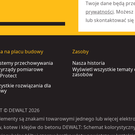
Twoje dane będą prz
prywatności
. Możesz
lub skontaktować się 
ia na placu budowy
Zasoby
ystemy przechowywania
Nasza historia
rzyrządy pomiarowe
Wyświetl wszystkie tematy
zasobów
Protect
ystkie rozwiązania dla
owy
T © DEWALT 2026
lementy są znakami towarowymi jednego lub więcej elektro
, kotew i klejów do betonu DEWALT: Schemat kolorystyczn