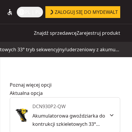
accessible
language
PL | PL
ZALOGUJ SIĘ DO MYDEWALT
Znajdź sprzedawcę
Zarejestruj produkt
Akumulatorowa gwoździarka do kontrukcji szkieletowych 33° tryb sekwencyjny/uderzeniowy z akumulatorem 5Ah
Poznaj więcej opcji
Aktualna opcja
DCN930P2-QW
Akumulatorowa gwoździarka do
kontrukcji szkieletowych 33°