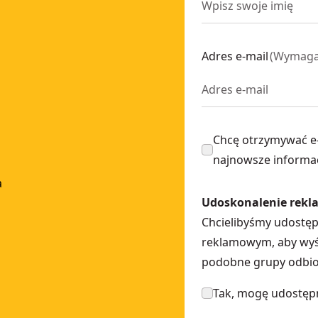
Adres e-mail
(
Wymag
Chcę otrzymywać e
najnowsze informa
a
Udoskonalenie rekl
Chcielibyśmy udostę
reklamowym, aby wyśw
podobne grupy odbior
Tak, mogę udostępn