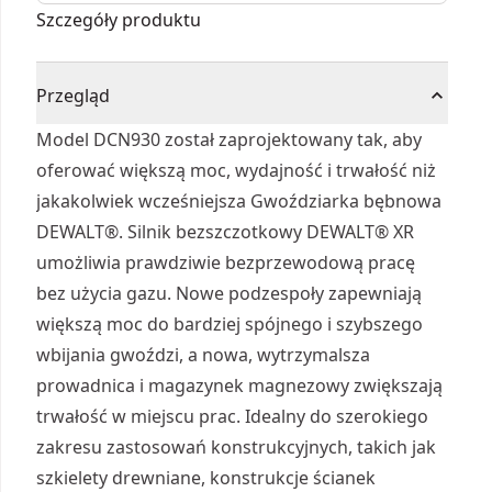
tryb sekwencyjny/uderzeniowy z
Szczegóły produktu
akumulatorem 5Ah
Przegląd
Model DCN930 został zaprojektowany tak, aby
oferować większą moc, wydajność i trwałość niż
jakakolwiek wcześniejsza Gwoździarka bębnowa
DEWALT®. Silnik bezszczotkowy DEWALT® XR
umożliwia prawdziwie bezprzewodową pracę
bez użycia gazu. Nowe podzespoły zapewniają
większą moc do bardziej spójnego i szybszego
wbijania gwoździ, a nowa, wytrzymalsza
prowadnica i magazynek magnezowy zwiększają
trwałość w miejscu prac. Idealny do szerokiego
zakresu zastosowań konstrukcyjnych, takich jak
szkielety drewniane, konstrukcje ścianek