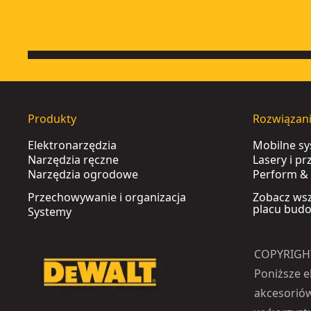
Produkty
Rozwiązan
Elektronarzędzia
Mobilne s
Narzędzia ręczne
Lasery i p
Narzędzia ogrodowe
Perform & 
Przechowywanie i organizacja
Zobacz wsz
placu bud
Systemy
COPYRIGH
Poniższe e
akcesoriów