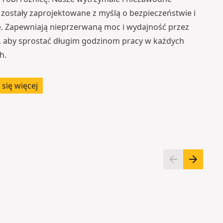
 zostały zaprojektowane z myślą o bezpieczeństwie i
. Zapewniają nieprzerwaną moc i wydajność przez
ń, aby sprostać długim godzinom pracy w każdych
h.
się więcej
T
A
o
k