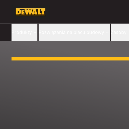
Produkty
Rozwiązania na placu budowy
Zasoby
Slide 1 of 3: Otrzymaj darmowy XR® Głośnik Bluetooth!