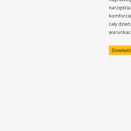
narzędzia
komforcie
cały dzie
warunkac
Dowiedz 
O
r