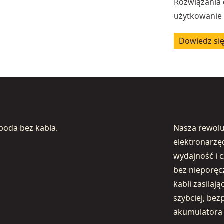
Rozwiązania 
użytkowanie
Dowiedz się
boda bez kabla.
Nasza rewol
elektronarzę
wydajność i c
bez nieporęc
kabli zasila
szybciej, bez
akumulatora 