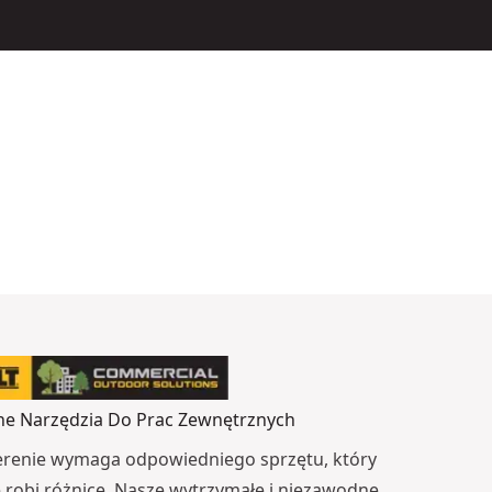
e Narzędzia Do Prac Zewnętrznych
erenie wymaga odpowiedniego sprzętu, który
robi różnicę. Nasze wytrzymałe i niezawodne