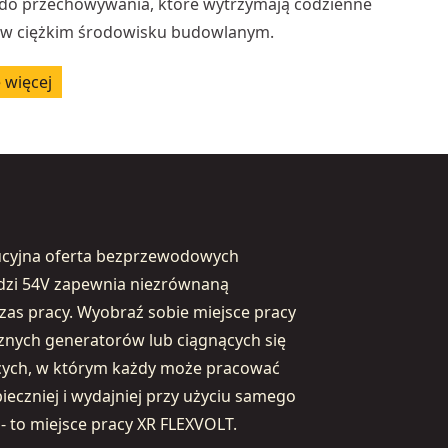
do przechowywania, które wytrzymają codzienne
 w ciężkim środowisku budowlanym.
 więcej
ucyjna oferta bezprzewodowych
dzi 54V zapewnia niezrównaną
zas pracy. Wyobraź sobie miejsce pracy
znych generatorów lub ciągnących się
jących, w którym każdy może pracować
pieczniej i wydajniej przy użyciu samego
- to miejsce pracy XR FLEXVOLT.