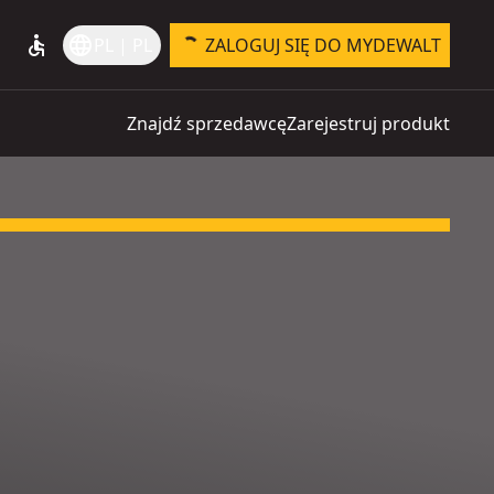
accessible
language
PL | PL
ZALOGUJ SIĘ DO MYDEWALT
Znajdź sprzedawcę
Zarejestruj produkt