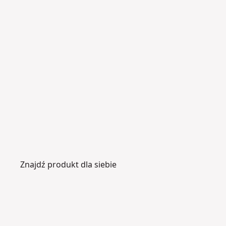
Znajdź produkt dla siebie
P
W
il
ie