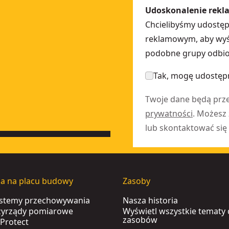
Udoskonalenie rekl
Chcielibyśmy udostę
reklamowym, aby wyśw
podobne grupy odbior
Tak, mogę udostępn
Twoje dane będą prz
prywatności
. Możesz
lub skontaktować się 
ia na placu budowy
Zasoby
ystemy przechowywania
Nasza historia
rzyrządy pomiarowe
Wyświetl wszystkie tematy
zasobów
Protect