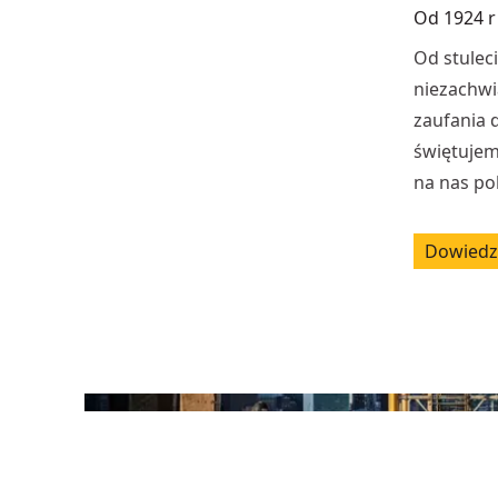
Od 1924 r
Od stulec
niezachwi
zaufania 
świętujem
na nas pol
Dowiedz 