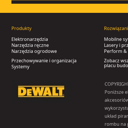
Produkty
Rozwiązan
Elektronarzędzia
Mobilne s
Narzędzia ręczne
Lasery i p
Narzędzia ogrodowe
Perform & 
Przechowywanie i organizacja
Zobacz wsz
placu bud
Systemy
COPYRIGH
Poniższe e
akcesoriów
wykorzystuj
układ pira
rombu na p