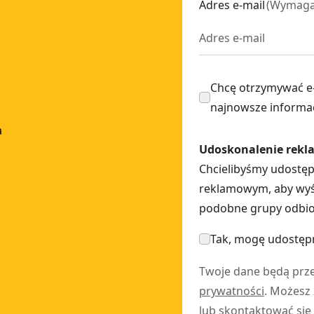
Adres e-mail
(
Wymag
Chcę otrzymywać e
najnowsze informa
a
Udoskonalenie rekl
Chcielibyśmy udostę
reklamowym, aby wyśw
podobne grupy odbior
Tak, mogę udostępn
Twoje dane będą prz
prywatności
. Możesz
lub skontaktować się 