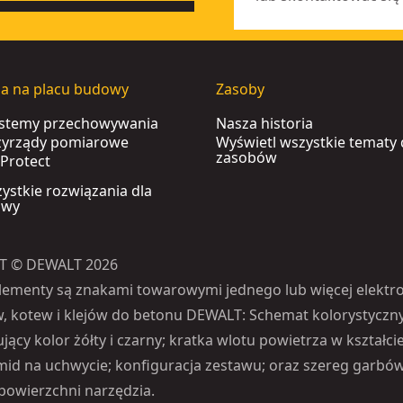
ia na placu budowy
Zasoby
ystemy przechowywania
Nasza historia
rzyrządy pomiarowe
Wyświetl wszystkie tematy
zasobów
Protect
ystkie rozwiązania dla
owy
T © DEWALT 2026
lementy są znakami towarowymi jednego lub więcej elektro
, kotew i klejów do betonu DEWALT: Schemat kolorystyczn
ący kolor żółty i czarny; kratka wlotu powietrza w kształcie 
mid na uchwycie; konfiguracja zestawu; oraz szereg garbów
owierzchni narzędzia.