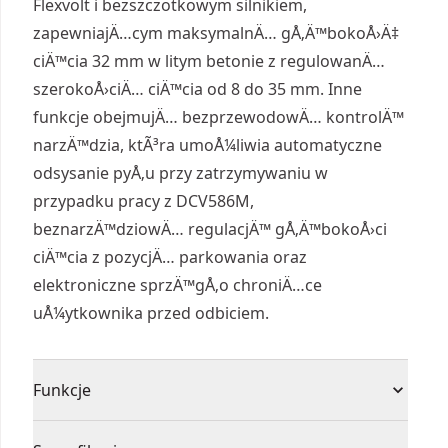
Flexvolt i bezszczotkowym silnikiem,
zapewniajÄ…cym maksymalnÄ… gÅ‚Ä™bokoÅ›Ä‡
ciÄ™cia 32 mm w litym betonie z regulowanÄ…
szerokoÅ›ciÄ… ciÄ™cia od 8 do 35 mm. Inne
funkcje obejmujÄ… bezprzewodowÄ… kontrolÄ™
narzÄ™dzia, ktÃ³ra umoÅ¼liwia automatyczne
odsysanie pyÅ‚u przy zatrzymywaniu w
przypadku pracy z DCV586M,
beznarzÄ™dziowÄ… regulacjÄ™ gÅ‚Ä™bokoÅ›ci
ciÄ™cia z pozycjÄ… parkowania oraz
elektroniczne sprzÄ™gÅ‚o chroniÄ…ce
uÅ¼ytkownika przed odbiciem.
Funkcje
54V zapewnia zwiększoną efektywność podczas