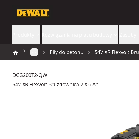
Produkty
Rozwiązania na placu budowy
Zasoby
Piły do betonu
54V XR Flexvolt Br
DCG200T2-QW
54V XR Flexvolt Bruzdownica 2 X 6 Ah