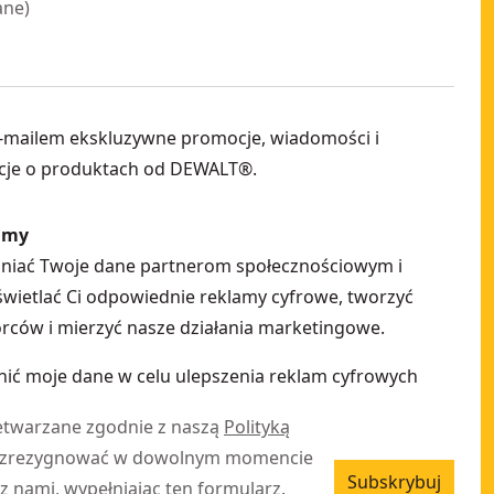
ane
)
-mailem ekskluzywne promocje, wiadomości i
cje o produktach od DEWALT®.
amy
pniać Twoje dane partnerom społecznościowym i
ietlać Ci odpowiednie reklamy cyfrowe, tworzyć
ców i mierzyć nasze działania marketingowe.
ić moje dane w celu ulepszenia reklam cyfrowych
etwarzane zgodnie z naszą
Polityką
 zrezygnować w dowolnym momencie
Subskrybuj
z nami, wypełniając ten
formularz
.