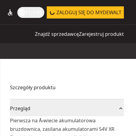
accessible
language
PL | PL
ZALOGUJ SIĘ DO MYDEWALT
Znajdź sprzedawcę
Zarejestruj produkt
Szczegóły produktu
Przegląd
Pierwsza na Å›wiecie akumulatorowa
bruzdownica, zasilana akumulatorami 54V XR