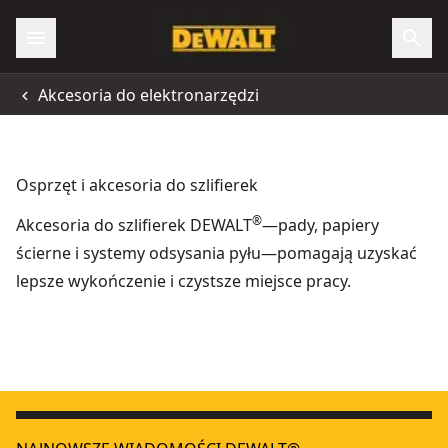
Akcesoria do elektronarzędzi
Osprzęt i akcesoria do szlifierek
®
Akcesoria do szlifierek DEWALT
—pady, papiery
ścierne i systemy odsysania pyłu—pomagają uzyskać
lepsze wykończenie i czystsze miejsce pracy.
Siatka ścierna 93 x 93 mm
- SKU:
DTM3095-QZ
Krążek ścierny DEWALT® EXTREME ROS MESH 150 mm, ziarnis