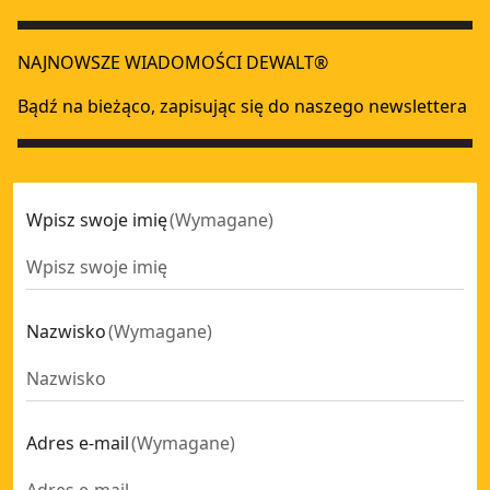
Głowica napędowa DEWALT® 54 V XR® FLEXVOLT® z dzielo
18V XR
18V XR Podkaszarka żyłkowa
XR Flexvolt
- SKU:
DCMST561N-XJ
NAJNOWSZE WIADOMOŚCI DEWALT®
Wielofunkcyjne narzędzie ogrodowe z końcówką podkaszarki
54V FLEXVOLT Podkaszarka 1 X 9Ah
- SKU:
DCM571X1-QW
Bądź na bieżąco, zapisując się do naszego newslettera
18V XR Podkaszarka
- SKU:
DCM561PBS-XJ
Wpisz swoje imię
(
Wymagane
)
Nazwisko
(
Wymagane
)
Adres e-mail
(
Wymagane
)