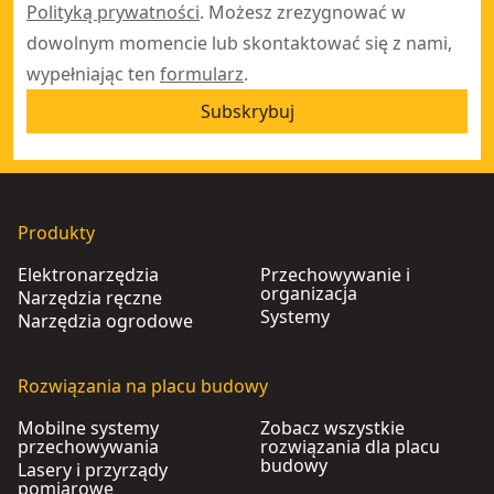
Polityką prywatności
. Możesz zrezygnować w
dowolnym momencie lub skontaktować się z nami,
wypełniając ten
formularz
.
Subskrybuj
Produkty
Elektronarzędzia
Przechowywanie i
organizacja
Narzędzia ręczne
Systemy
Narzędzia ogrodowe
Rozwiązania na placu budowy
Mobilne systemy
Zobacz wszystkie
przechowywania
rozwiązania dla placu
budowy
Lasery i przyrządy
pomiarowe