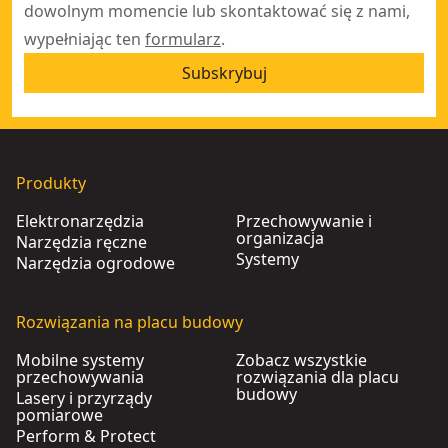
dowolnym momencie lub skontaktować się z nami,
wypełniając ten
formularz
.
Subskrybuj
Produkty
Elektronarzędzia
Przechowywanie i
organizacja
Narzędzia ręczne
Systemy
Narzędzia ogrodowe
Rozwiązania na placu budowy
Mobilne systemy
Zobacz wszystkie
przechowywania
rozwiązania dla placu
budowy
Lasery i przyrządy
pomiarowe
Perform & Protect