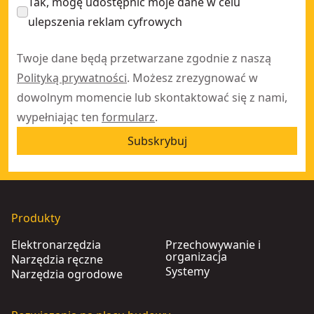
Tak, mogę udostępnić moje dane w celu
ulepszenia reklam cyfrowych
Twoje dane będą przetwarzane zgodnie z naszą
Polityką prywatności
. Możesz zrezygnować w
dowolnym momencie lub skontaktować się z nami,
wypełniając ten
formularz
.
Subskrybuj
Produkty
Elektronarzędzia
Przechowywanie i
organizacja
Narzędzia ręczne
Systemy
Narzędzia ogrodowe