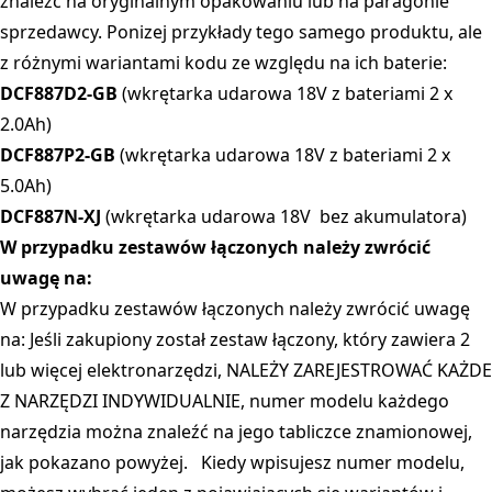
znaleźć na oryginalnym opakowaniu lub na paragonie
sprzedawcy. Ponizej przykłady tego samego produktu, ale
z różnymi wariantami kodu ze względu na ich baterie:
DCF887D2-GB
(wkrętarka udarowa 18V z bateriami 2 x
2.0Ah)
DCF887P2-GB
(wkrętarka udarowa 18V z bateriami 2 x
5.0Ah)
DCF887N-XJ
(wkrętarka udarowa 18V bez akumulatora)
W przypadku zestawów łączonych należy zwrócić
uwagę na:
W przypadku zestawów łączonych należy zwrócić uwagę
na: Jeśli zakupiony został zestaw łączony, który zawiera 2
lub więcej elektronarzędzi, NALEŻY ZAREJESTROWAĆ KAŻDE
Z NARZĘDZI INDYWIDUALNIE, numer modelu każdego
narzędzia można znaleźć na jego tabliczce znamionowej,
jak pokazano powyżej. Kiedy wpisujesz numer modelu,