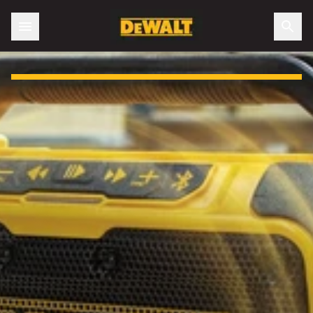
Slide 1 of 3: Otrzymaj darmowy XR® Głośnik Bluetooth!