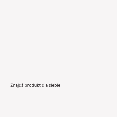
Znajdź produkt dla siebie
P
W
il
ie