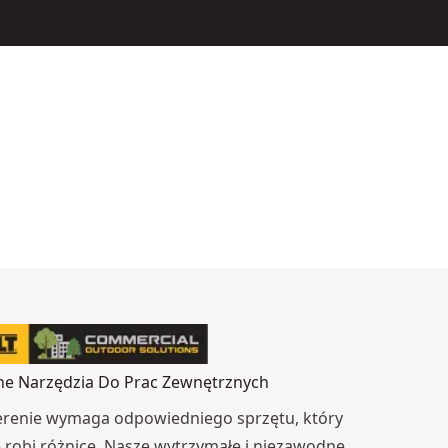
e Narzędzia Do Prac Zewnętrznych
erenie wymaga odpowiedniego sprzętu, który
robi różnicę. Nasze wytrzymałe i niezawodne