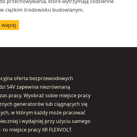
do przechowywania, które wytrzymają codzienne
 w ciężkim środowisku budowlanym.
 więcej
ucyjna oferta bezprzewodowych
dzi 54V zapewnia niezrównaną
zas pracy. Wyobraź sobie miejsce pracy
znych generatorów lub ciągnących się
jących, w którym każdy może pracować
pieczniej i wydajniej przy użyciu samego
- to miejsce pracy XR FLEXVOLT.