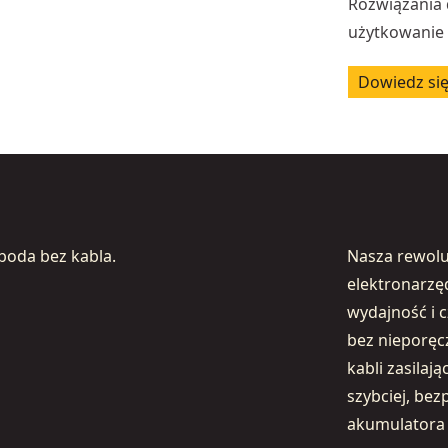
Rozwiązania 
użytkowanie
Dowiedz się
boda bez kabla.
Nasza rewol
elektronarzę
wydajność i c
bez nieporęc
kabli zasila
szybciej, bez
akumulatora 