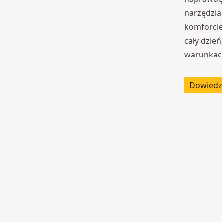
narzędzia
komforcie
cały dzie
warunkac
Dowiedz 
O
r