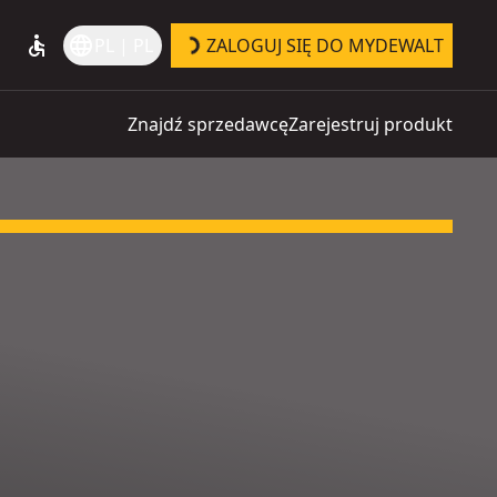
accessible
language
PL | PL
ZALOGUJ SIĘ DO MYDEWALT
Znajdź sprzedawcę
Zarejestruj produkt