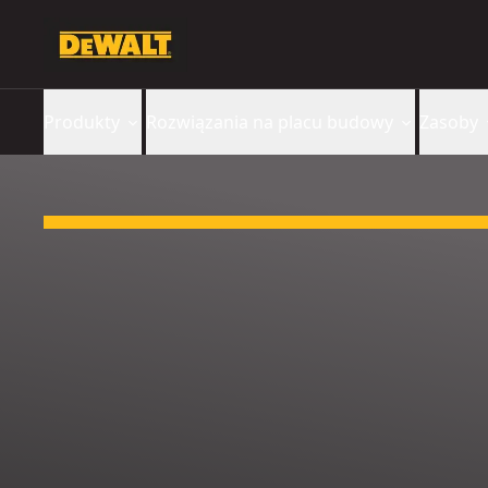
Produkty
Rozwiązania na placu budowy
Zasoby
Slide 1 of 3: Otrzymaj darmowy XR® Głośnik Bluetooth!