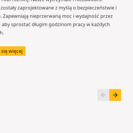
 zostały zaprojektowane z myślą o bezpieczeństwie i
. Zapewniają nieprzerwaną moc i wydajność przez
ń, aby sprostać długim godzinom pracy w każdych
h.
się więcej
T
A
o
k