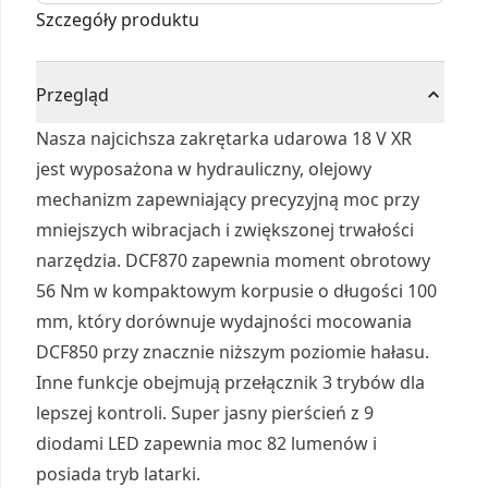
hydrauliczna 1/4" - 2 x
Szczegóły produktu
POWERSTACK™ 1.7 Ah
Przegląd
Nasza najcichsza zakrętarka udarowa 18 V XR
jest wyposażona w hydrauliczny, olejowy
mechanizm zapewniający precyzyjną moc przy
mniejszych wibracjach i zwiększonej trwałości
narzędzia. DCF870 zapewnia moment obrotowy
56 Nm w kompaktowym korpusie o długości 100
mm, który dorównuje wydajności mocowania
DCF850 przy znacznie niższym poziomie hałasu.
Inne funkcje obejmują przełącznik 3 trybów dla
lepszej kontroli. Super jasny pierścień z 9
diodami LED zapewnia moc 82 lumenów i
posiada tryb latarki.