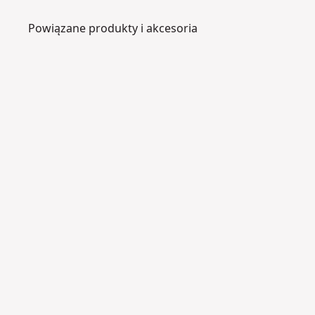
Powiązane produkty i akcesoria
DT20502-
QZ
K
ą
t
o
w
a