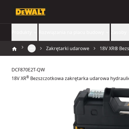
Produkty
Rozwiązania na placu budowy
Zasoby
Zakrętarki udarowe
18V XR® Bezs
DCF870E2T-QW
®
18V XR
Bezszczotkowa zakrętarka udarowa hydraulic