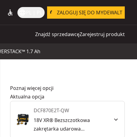
accessible
language
PL | PL
ZALOGUJ SIĘ DO MYDEWALT
Znajdź sprzedawcę
Zarejestruj produkt
OWERSTACK™ 1.7 Ah
Poznaj więcej opcji
Aktualna opcja
DCF870E2T-QW
18V XR® Bezszczotkowa
zakrętarka udarowa