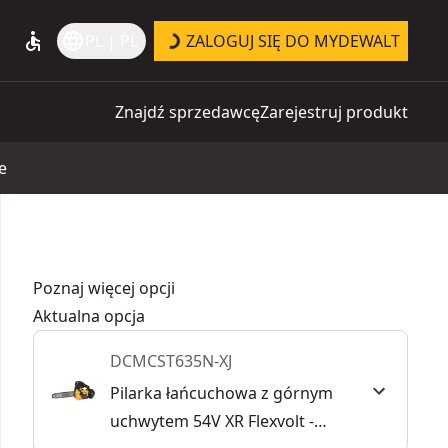
accessible
language
PL | PL
ZALOGUJ SIĘ DO MYDEWALT
Znajdź sprzedawcę
Zarejestruj produkt
e
Poznaj więcej opcji
Aktualna opcja
DCMCST635N-XJ
Pilarka łańcuchowa z górnym
uchwytem 54V XR Flexvolt -