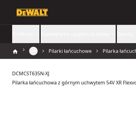
Produkty
Rozwiązania na placu budowy
Zasoby
Pilarki łańcuchowe
Pilarka łańcu
DCMCST635N-XJ
Pilarka łańcuchowa z górnym uchwytem 54V XR Flexvo