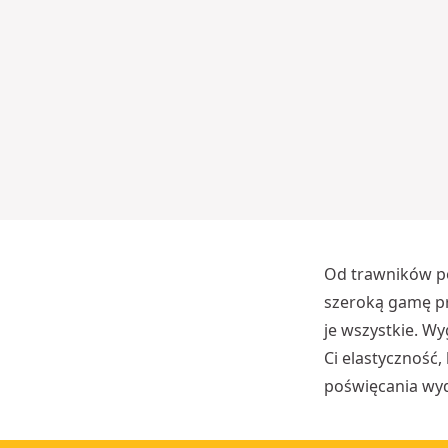
o
ur
zą
d
ze
ni
e
Więcej
opcji
dostępnych
Od trawników po
szeroką gamę pr
je wszystkie. W
Ci elastyczność
poświęcania wyd