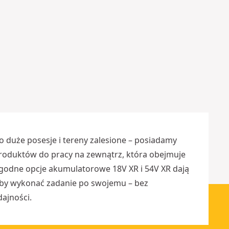
w
y
1
8
V
X
R
Więcej
opcji
dostępnych
 duże posesje i tereny zalesione – posiadamy
oduktów do pracy na zewnątrz, która obejmuje
ygodne opcje akumulatorowe 18V XR i 54V XR dają
, by wykonać zadanie po swojemu – bez
ajności.