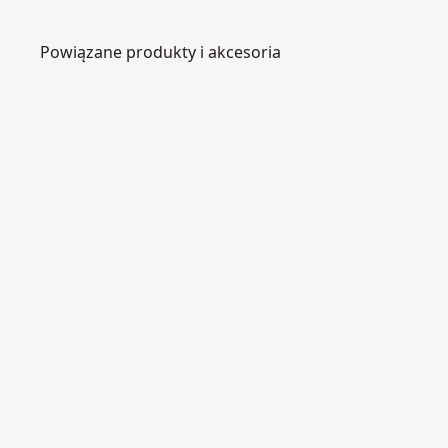
Powiązane produkty i akcesoria
DCMPH566N-
XJ
1
8
V
X
R
N
o