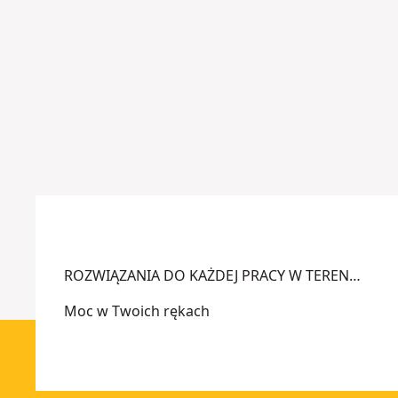
d
w
r
y
ą
s
ż
i
ki
ę
e
g
m
n
Więcej
i
opcji
k
dostępnych
u
ROZWIĄZANIA DO KAŻDEJ PRACY W TEREN…
Moc w Twoich rękach