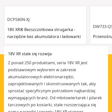
(1) Port odsysania pyłu
Tylko narzędzie
Tak
Obsługa klienta
aplicaciones de inmersión profunda", "PALANCA DE
(1) Trzpień centrujący
PROFUNDIDAD CON BLOQUEO DE LEVA : Ajuste rápido
(2) Adaptery frezarskie
Wyświetl więcej
DCP580N-XJ
y fácil durante el uso", "DISEÑO COMPACTO Y LIGERO :
DW733-Q
La mejor ergonomía de su clase", "EXTRACCIÓN DE
18V XR® Bezszczotkowa strugarka -
POLVO INTEGRADA : Limpia el polvo mientras
narzędzie bez akumulatora i ładowarki
Przenośn
mantiene la línea de visión", "BLOQUEO DE LA
PROFUNDIDAD CON UN SOLO TOQUE : Permite
18V XR stale się rozwija
ajustar rápidamente la profundidad sin perder la
posición", "CENTRADO DEL BUJE GUÍA : Garantiza la
Z ponad 250 produktami, seria 18V XR jest
precisión en el trabajo con plantillas", "DUAL LED :
podstawowym wyborem w zakresie
Aumenta la visibilidad alrededor de la fresa durante la
akumulatorowych elektronarzędzi,
operación para una mayor precisión"]
zaprojektowanych i skonstruowanych tak, aby
sprostać specyficznym potrzebom najbardziej
wymagających branż. Od młotowiertarek i pilarek
tarczowych po kosiarki, stale rozszerzająca się
gama narzędzi i sprzętu 18V XR stanowi