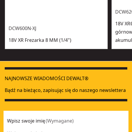
DCW620
18V XR
DCW600N-XJ
górnow
18V XR Frezarka 8 MM (1/4")
akumula
NAJNOWSZE WIADOMOŚCI DEWALT®
Bądź na bieżąco, zapisując się do naszego newslettera
Wpisz swoje imię
(
Wymagane
)