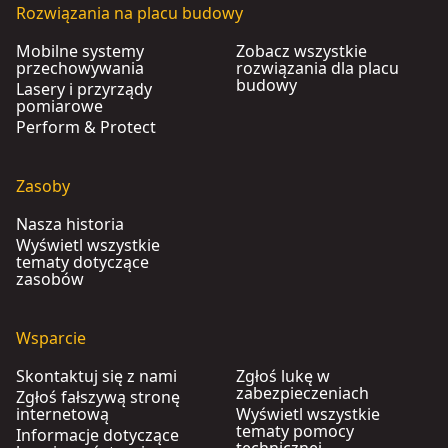
Rozwiązania na placu budowy
Mobilne systemy
Zobacz wszystkie
przechowywania
rozwiązania dla placu
budowy
Lasery i przyrządy
pomiarowe
Perform & Protect
Zasoby
Nasza historia
Wyświetl wszystkie
tematy dotyczące
zasobów
Wsparcie
Skontaktuj się z nami
Zgłoś lukę w
zabezpieczeniach
Zgłoś fałszywą stronę
internetową
Wyświetl wszystkie
tematy pomocy
Informacje dotyczące
technicznej