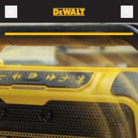
Slide 1 of 3: Otrzymaj darmowy XR® Głośnik Bluetooth!