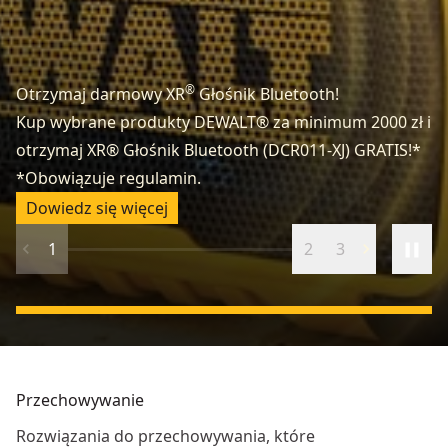
®
Otrzymaj darmowy XR
Głośnik Bluetooth!
Kup wybrane produkty DEWALT® za minimum 2000 zł i
otrzymaj XR® Głośnik Bluetooth (DCR011-XJ) GRATIS!*
Za
*Obowiązuje regulamin.
Od
Dowiedz się więcej
1
2
3
Przechowywanie
Rozwiązania do przechowywania, które