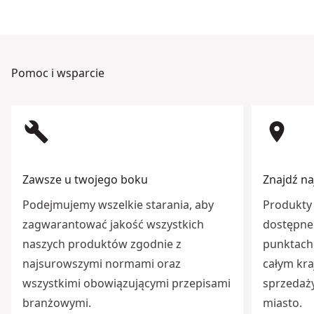
Pomoc i wsparcie
build
room
Zawsze u twojego boku
Znajdź na
Podejmujemy wszelkie starania, aby
Produkty 
zagwarantować jakość wszystkich
dostępne 
naszych produktów zgodnie z
punktach 
najsurowszymi normami oraz
całym kra
wszystkimi obowiązującymi przepisami
sprzedaży
branżowymi.
miasto.