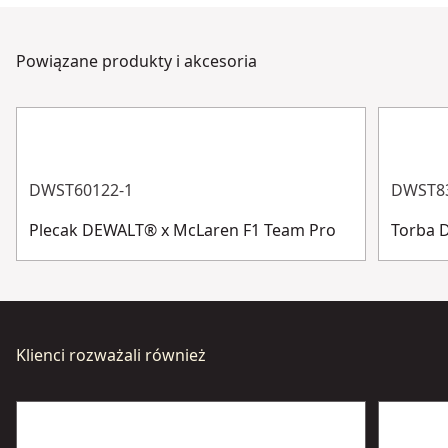
godziny na dobę, 7 dni w tygodniu. Skontaktuj się z
Kolor
Black
nami za pośrednictwem czatu, formularza lub
Powiązane produkty i akcesoria
telefonu.
Kraj pochodzenia
Israel
Obsługa klienta
Wyświetl więcej
DWST60122-1
DWST8
Plecak DEWALT® x McLaren F1 Team Pro
Torba 
Klienci rozważali również