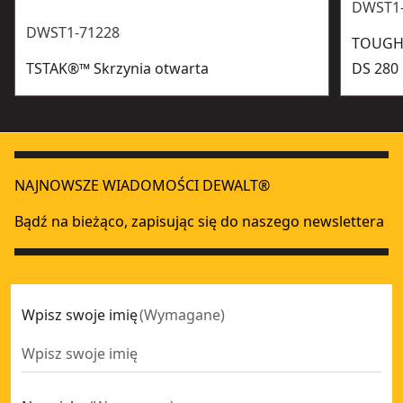
DWST1
DWST1-71228
TOUGHS
TSTAK®™ Skrzynia otwarta
DS 280
NAJNOWSZE WIADOMOŚCI DEWALT®
Bądź na bieżąco, zapisując się do naszego newslettera
Wpisz swoje imię
(
Wymagane
)