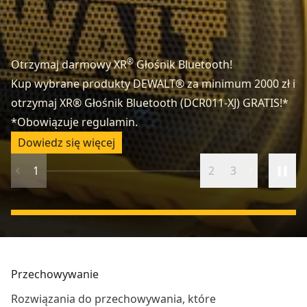
®
Otrzymaj darmowy XR
Głośnik Bluetooth!
Kup wybrane produkty DEWALT® za minimum 2000 zł i
otrzymaj XR® Głośnik Bluetooth (DCR011-XJ) GRATIS!*
Za
*Obowiązuje regulamin.
Od
Dowiedz się więcej
1
2
3
Przechowywanie
Rozwiązania do przechowywania, które