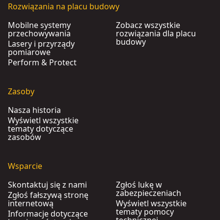
Rozwiązania na placu budowy
Mobilne systemy
Zobacz wszystkie
przechowywania
rozwiązania dla placu
budowy
Lasery i przyrządy
pomiarowe
Perform & Protect
Zasoby
Nasza historia
Wyświetl wszystkie
tematy dotyczące
zasobów
Wsparcie
Skontaktuj się z nami
Zgłoś lukę w
zabezpieczeniach
Zgłoś fałszywą stronę
internetową
Wyświetl wszystkie
tematy pomocy
Informacje dotyczące
technicznej