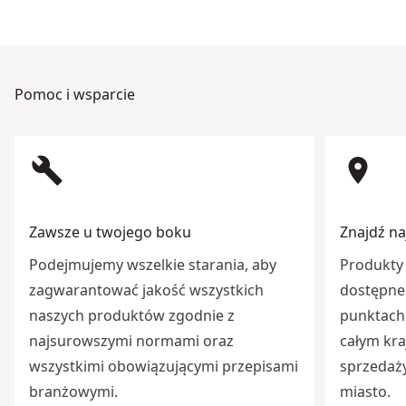
Pomoc i wsparcie
build
room
Zawsze u twojego boku
Znajdź na
Podejmujemy wszelkie starania, aby
Produkty 
zagwarantować jakość wszystkich
dostępne 
naszych produktów zgodnie z
punktach 
najsurowszymi normami oraz
całym kra
wszystkimi obowiązującymi przepisami
sprzedaży
branżowymi.
miasto.