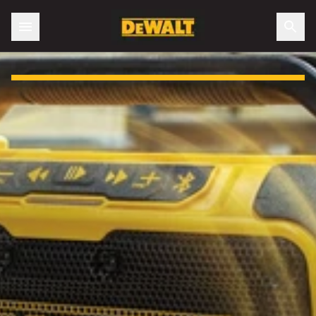
Slide 1 of 3: Otrzymaj darmowy XR® Głośnik Bluetooth!