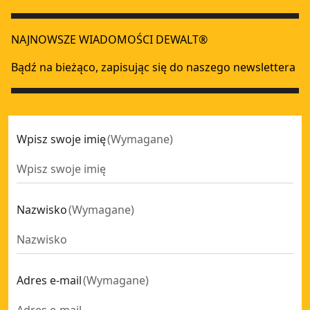
Poziomica skrzynkowa 60 cm
- SKU:
DWHT0-43224
Poziomica skrzynkowa 180 cm
- SKU:
DWHT0-43172
NAJNOWSZE WIADOMOŚCI DEWALT®
250 mm Poziomica typu torpedo
- SKU:
DWHT0-43003
Poziomica torpedo płaska 165 mm
- SKU:
DWHT42525-0
Bądź na bieżąco, zapisując się do naszego newslettera
Poziomica skrzynkowa 120 cm
- SKU:
DWHT0-43248
Wpisz swoje imię
(
Wymagane
)
Nazwisko
(
Wymagane
)
Adres e-mail
(
Wymagane
)