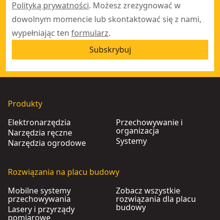
Polityką prywatności
. Możesz zrezygnować w
dowolnym momencie lub skontaktować się z nami,
wypełniając ten
formularz
.
Subskrybuj
Produkty
Elektronarzędzia
Przechowywanie i
organizacja
Narzędzia ręczne
Systemy
Narzędzia ogrodowe
Rozwiązania na placu budowy
Mobilne systemy
Zobacz wszystkie
przechowywania
rozwiązania dla placu
budowy
Lasery i przyrządy
pomiarowe